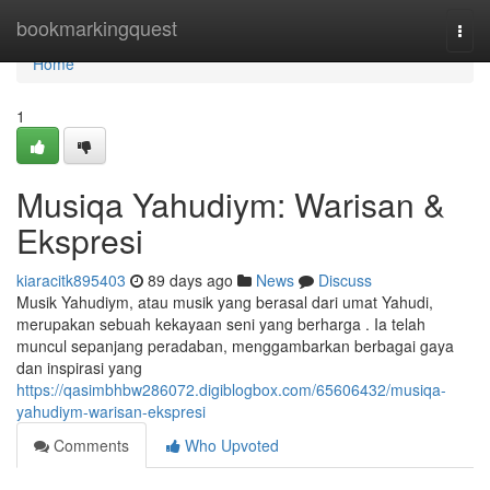
Home
bookmarkingquest
Togg
navi
Home
1
Musiqa Yahudiym: Warisan &
Ekspresi
kiaracitk895403
89 days ago
News
Discuss
Musik Yahudiym, atau musik yang berasal dari umat Yahudi,
merupakan sebuah kekayaan seni yang berharga . Ia telah
muncul sepanjang peradaban, menggambarkan berbagai gaya
dan inspirasi yang
https://qasimbhbw286072.digiblogbox.com/65606432/musiqa-
yahudiym-warisan-ekspresi
Comments
Who Upvoted