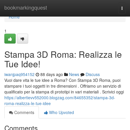
Home
bookmarkingquest
Togg
navi
Home
1
Stampa 3D Roma: Realizza le
Tue Idee!
iwanjpaq954152
88 days ago
News
Discuss
Vuoi dare vita le tue idee a Roma? Con Stampa 3D Roma, puoi
stampare i tuoi oggetti in tre dimensioni . Offriamo un servizio di
qualificato per la stampa di prototipi in vari materiali . Scrivici oggi
https://albertievv552000.blogzag.com/84655352/stampa-3d-
roma-realizza-le-tue-idee
Comments
Who Upvoted
Comments