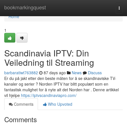
Home
bookmarkingquest
Togg
navi
Home
1
Scandinavia IPTV: Din
Veiledning til Streaming
barbaratiwt763882
87 days ago
News
Discuss
Er du på jakt etter den beste måten for å se skandinaviske TV-
kanaler og serier ? Norden IPTV har blitt populært som en
fantastisk mulighet for å nyte alt det Norden har . Denne artikkel
vil hjelpe
https://iptvscandinaviapro.com/
Comments
Who Upvoted
Comments