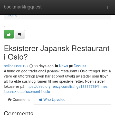
Home
bookmarkingquest
Togg
navi
Home
1
Eksisterer Japansk Restaurant
i Oslo?
nellbozl830127
88 days ago
News
Discuss
Å finne en god tradisjonell japansk restaurant i Oslo trenger ikke å
være en utfordring! Byen har et bredt utvalg av steder som tilbyr
alt fra ekte sushi og ramen til mer spesielle retter. Noen steder
fokuserer på
https://directoryfrenzy.com/listings13337769/finnes-
japansk-etablissement-i-oslo
Comments
Who Upvoted
Comments