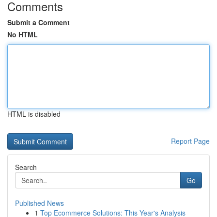
Comments
Submit a Comment
No HTML
HTML is disabled
Report Page
Search
Go
Published News
1
Top Ecommerce Solutions: This Year's Analysis