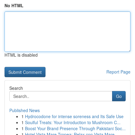
No HTML
HTML is disabled
Report Page
Search
Go
Published News
1
Hydrocodone for intense soreness and Its Safe Use
1
Soulful Treats: Your Introduction to Mushroom C...
1
Boost Your Brand Presence Through Pakistani Soc...
1
Hotel Vista Mare Tropea: Relax con Vista Mare