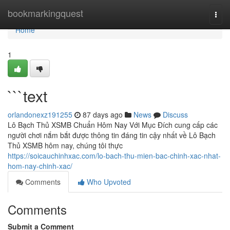
Home
bookmarkingquest
Togg
navi
Home
1
```text
orlandonexz191255
87 days ago
News
Discuss
Lô Bạch Thủ XSMB Chuẩn Hôm Nay Với Mục Đích cung cấp các
người chơi nắm bắt được thông tin đáng tin cậy nhất về Lô Bạch
Thủ XSMB hôm nay, chúng tôi thực
https://soicauchinhxac.com/lo-bach-thu-mien-bac-chinh-xac-nhat-
hom-nay-chinh-xac/
Comments
Who Upvoted
Comments
Submit a Comment