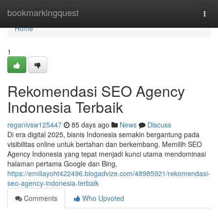
Home
bookmarkingquest
Togg
navi
Home
1
Rekomendasi SEO Agency
Indonesia Terbaik
reganivsw125447
85 days ago
News
Discuss
Di era digital 2025, bisnis Indonesia semakin bergantung pada
visibilitas online untuk bertahan dan berkembang. Memilih SEO
Agency Indonesia yang tepat menjadi kunci utama mendominasi
halaman pertama Google dan Bing,
https://emiliayoht422496.blogadvize.com/48985921/rekomendasi-
seo-agency-indonesia-terbaik
Comments
Who Upvoted