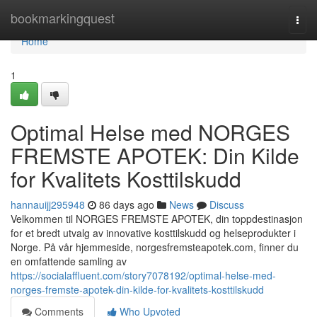
Home
bookmarkingquest
Togg
navi
Home
1
Optimal Helse med NORGES
FREMSTE APOTEK: Din Kilde
for Kvalitets Kosttilskudd
hannauijj295948
86 days ago
News
Discuss
Velkommen til NORGES FREMSTE APOTEK, din toppdestinasjon
for et bredt utvalg av innovative kosttilskudd og helseprodukter i
Norge. På vår hjemmeside, norgesfremsteapotek.com, finner du
en omfattende samling av
https://socialaffluent.com/story7078192/optimal-helse-med-
norges-fremste-apotek-din-kilde-for-kvalitets-kosttilskudd
Comments
Who Upvoted