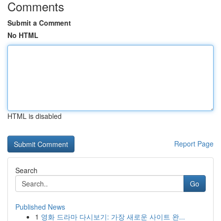
Comments
Submit a Comment
No HTML
HTML is disabled
Report Page
Search
Go
Published News
1
영화 드라마 다시보기: 가장 새로운 사이트 완...