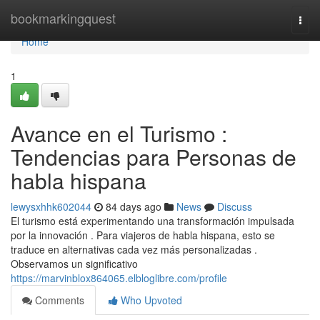
Home
bookmarkingquest
Togg
navi
Home
1
Avance en el Turismo :
Tendencias para Personas de
habla hispana
lewysxhhk602044
84 days ago
News
Discuss
El turismo está experimentando una transformación impulsada
por la innovación . Para viajeros de habla hispana, esto se
traduce en alternativas cada vez más personalizadas .
Observamos un significativo
https://marvinblox864065.elbloglibre.com/profile
Comments
Who Upvoted