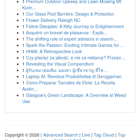
1
Premium Outdoor Upkeep and Lawn Mowing Mt
Kurin...
1
Our Glass Pool Barriers: Design & Protection
1
Flower Delivery Raleigh NC
1
Feline Disciples: A Kitty Journey to Enlightenment
1
Acquérir un brevet de plaisance : Explic...
1
The shifting role of expert advisors in steerin...
1
Spark the Passion: Exciting Intimate Games for ...
1
HH88: A Retrospective Look
1
Czy płacisz za jakość, a nie za reklamę? Przean...
1
Revealing the Visual Compendium
1
ผู้รับเหมาต่อเติม: มองหา ผู้เชี่ยวชาญ ที่ใช...
1
Laptop AI: Revolusi Produktivitas di Genggaman
1
Cómo Preparar Tamales de Elote: La Receta
Autén...
1
Glasgow's Green Landscape: A Overview at Weed
Use
Copyright © 2026 |
Advanced Search
|
Live
|
Tag Cloud
|
Top