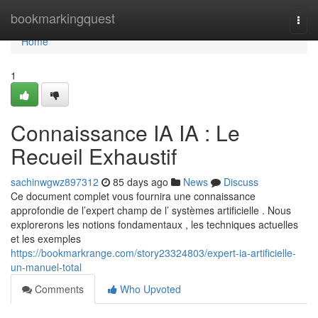
Home
bookmarkingquest
Togg
navi
Home
1
Connaissance IA IA : Le
Recueil Exhaustif
sachinwgwz897312
85 days ago
News
Discuss
Ce document complet vous fournira une connaissance
approfondie de l’expert champ de l’ systèmes artificielle . Nous
explorerons les notions fondamentaux , les techniques actuelles
et les exemples
https://bookmarkrange.com/story23324803/expert-ia-artificielle-
un-manuel-total
Comments
Who Upvoted