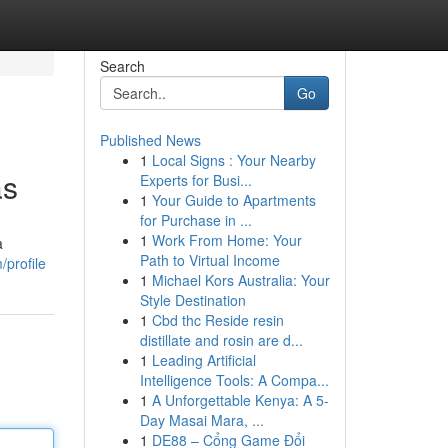
Search
Go
Published News
1
Local Signs : Your Nearby
as
Experts for Busi...
1
Your Guide to Apartments
for Purchase in ...
1
Work From Home: Your
a
Path to Virtual Income
profile
1
Michael Kors Australia: Your
Style Destination
1
Cbd thc Reside resin
distillate and rosin are d...
1
Leading Artificial
Intelligence Tools: A Compa...
1
A Unforgettable Kenya: A 5-
Day Masai Mara, ...
1
DE88 – Cổng Game Đổi