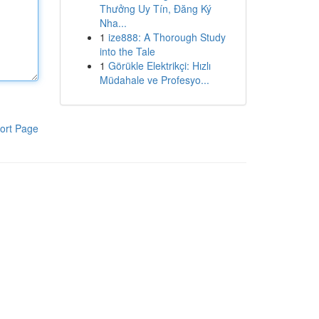
Thưởng Uy Tín, Đăng Ký
Nha...
1
ize888: A Thorough Study
into the Tale
1
Görükle Elektrikçi: Hızlı
Müdahale ve Profesyo...
ort Page