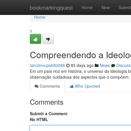
Home
bookmarkingquest
Home
New
Submi
Home
1
Compreendendo a Ideolog
tamzinvups690088
85 days ago
News
Discuss
Em um país rico em história, o universo da ideologia
observação cuidadosa dos aspectos que o compõem. D
Comments
Who Upvoted
Comments
Submit a Comment
No HTML