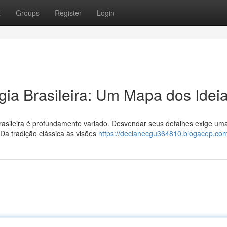
t
Groups
Register
Login
ia Brasileira: Um Mapa dos Idei
 brasileira é profundamente variado. Desvendar seus detalhes exige um
a tradição clássica às visões
https://declanecgu364810.blogacep.com/