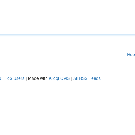
Rep
d
|
Top Users
| Made with
Kliqqi CMS
|
All RSS Feeds