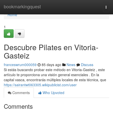
Home
bookmarkingquest
Togg
navi
Home
1
Descubre Pilates en Vitoria-
Gasteiz
franceswrum000059
85 days ago
News
Discuss
Si estás buscando probar este método en Vitoria-Gasteiz , este
artículo te proporciona una visión general esenciales . En la
capital vasca, encontrarás múltiples locales de esta técnica, que
https://sairantwt063305.wikipublicist.com/user
Comments
Who Upvoted
Comments