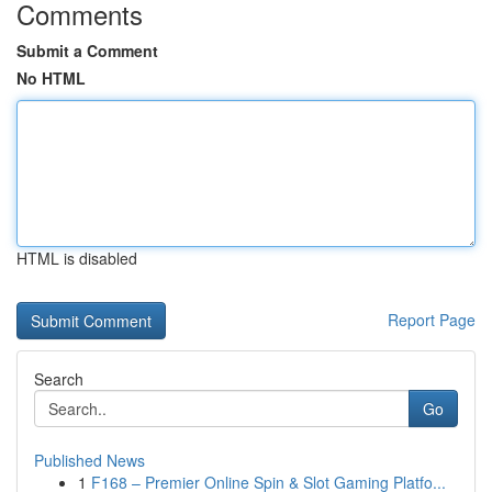
Comments
Submit a Comment
No HTML
HTML is disabled
Report Page
Search
Go
Published News
1
F168 – Premier Online Spin & Slot Gaming Platfo...