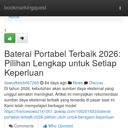
Home
bookmarkingquest
Togg
navi
Home
1
Baterai Portabel Terbaik 2026:
Pilihan Lengkap untuk Setiap
Keperluan
dawudbdcb067269
84 days ago
News
Discuss
Di tahun 2026, kebutuhan akan sumber daya eksternal yang
unggul semakin meningkat. Artikel ini menyajikan rekomendasi
sumber daya eksternal terbaik yang tersedia di pasar saat ini.
Kami telah mempelajari berbagai model
https://francesowxz141001.qowap.com/100201653/baterai-
portabel-terbaik-2026-pilihan-utuh-untuk-beragam-keperluan
Comments
Who Upvoted