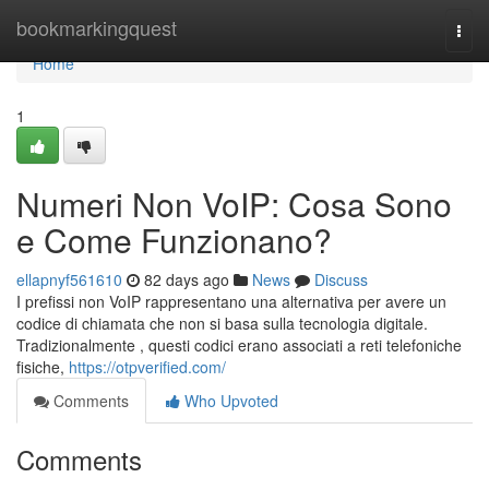
Home
bookmarkingquest
Togg
navi
Home
1
Numeri Non VoIP: Cosa Sono
e Come Funzionano?
ellapnyf561610
82 days ago
News
Discuss
I prefissi non VoIP rappresentano una alternativa per avere un
codice di chiamata che non si basa sulla tecnologia digitale.
Tradizionalmente , questi codici erano associati a reti telefoniche
fisiche,
https://otpverified.com/
Comments
Who Upvoted
Comments