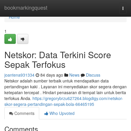
Home
bookmarkingquest
Togg
navi
Home
1
Netskor: Data Terkini Score
Sepak Terfokus
joantena931334
84 days ago
News
Discuss
Netskor adalah sumber terbaik untuk mendapatkan data
pertandingan kaki . Layanan ini menyediakan skor segera dengan
ketepatan tercepat . Hindari penasaran di tempat lain untuk berita
terfokus Anda.
https://gregorybrzu627264.blogdigy.com/netskor-
skor-segera-pertandingan-sepak-bola-66465195
Comments
Who Upvoted
Comments