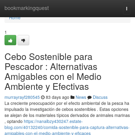
Home
bookmarkingquest
Togg
navi
Home
1
Cebo Sostenible para
Pescador : Alternativas
Amigables con el Medio
Ambiente y Efectivas
murrayrayf280545
83 days ago
News
Discuss
La creciente preocupación por el efecto ambiental de la pesca ha
impulsado la investigación de cebos sostenibles . Estas opciones
se alejan de los materiales típicos derivados de animales marinas
, optando
https://nanalbzy430247.estate-
blog.com/40132240/comida-sostenible-para-captura-alternativas-
amigables-con-el-medio-ambiente-y-eficaces