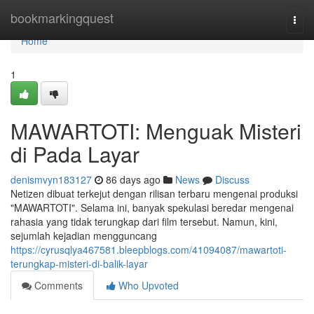
Home
bookmarkingquest
Togg
navi
Home
1
MAWARTOTI: Menguak Misteri
di Pada Layar
denismvyn183127
86 days ago
News
Discuss
Netizen dibuat terkejut dengan rilisan terbaru mengenai produksi
"MAWARTOTI". Selama ini, banyak spekulasi beredar mengenai
rahasia yang tidak terungkap dari film tersebut. Namun, kini,
sejumlah kejadian mengguncang
https://cyrusqlya467581.bleepblogs.com/41094087/mawartoti-
terungkap-misteri-di-balik-layar
Comments
Who Upvoted