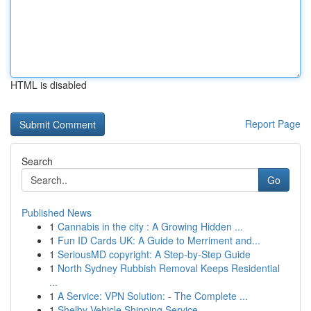
HTML is disabled
Report Page
Search
Go
Published News
1
Cannabis in the city : A Growing Hidden ...
1
Fun ID Cards UK: A Guide to Merriment and...
1
SeriousMD copyright: A Step-by-Step Guide
1
North Sydney Rubbish Removal Keeps Residential
...
1
A Service: VPN Solution: - The Complete ...
1
Shelby Vehicle Shipping Service