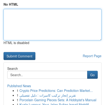
No HTML
HTML is disabled
Report Page
Search
Go
Published News
1
Crypto Price Predictions: Can Prediction Market...
1
تقرير إنجاز تركيب كاميرات : دليل تفصيلي
1
Porcelain Gaming Pieces Sets: A Hobbyist's Manual
1
Kuala Lumpur: Your Jalan Sultan Ismail Nightlif...