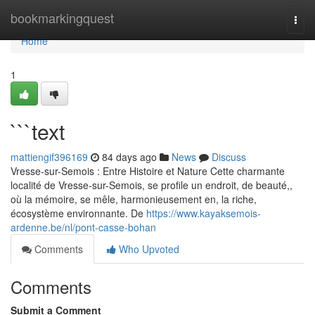
Home
bookmarkingquest
Togg
navi
Home
1
```text
mattiengif396169
84 days ago
News
Discuss
Vresse-sur-Semois : Entre Histoire et Nature Cette charmante
localité de Vresse-sur-Semois, se profile un endroit, de beauté,,
où la mémoire, se mêle, harmonieusement en, la riche,
écosystème environnante. De
https://www.kayaksemois-
ardenne.be/nl/pont-casse-bohan
Comments
Who Upvoted
Comments
Submit a Comment