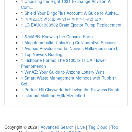
1
Choosing the Right 1031 Exchange Advisor: A
Com...
1
Shield Your BingoPlus Account: A Guide to Authe...
1
비아스샵: 안심할 수 있는 처방약 구입 절차
1
LG EAU61383502 Drain Ejector Pump Replacement
...
1
5-MAPB: Knowing the Capsule Form
1
Megateambuild: Unlocking Collaborative Success
1
Avance Revolucionario: Nuevos Hallazgos sobre l...
1
Top Newark Roofing
1
Fishbone Farms: The $100/lb THCA Flower
Phenomenon
1
WinAZ: Your Guide to Arizona Lottery Wins
1
Smart Waste Management Methods with Rubbish
Col...
1
Perfect Hit Claywork: Achieving the Flawless Break
1
İstanbul Maltepe Eşlik Hizmetleri
Copyright © 2026 |
Advanced Search
|
Live
|
Tag Cloud
|
Top