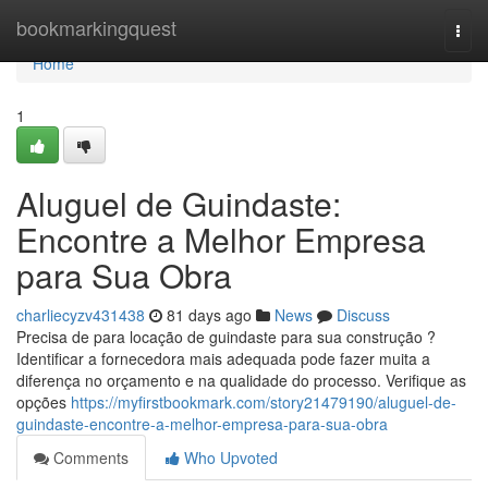
Home
bookmarkingquest
Togg
navi
Home
1
Aluguel de Guindaste:
Encontre a Melhor Empresa
para Sua Obra
charliecyzv431438
81 days ago
News
Discuss
Precisa de para locação de guindaste para sua construção ?
Identificar a fornecedora mais adequada pode fazer muita a
diferença no orçamento e na qualidade do processo. Verifique as
opções
https://myfirstbookmark.com/story21479190/aluguel-de-
guindaste-encontre-a-melhor-empresa-para-sua-obra
Comments
Who Upvoted