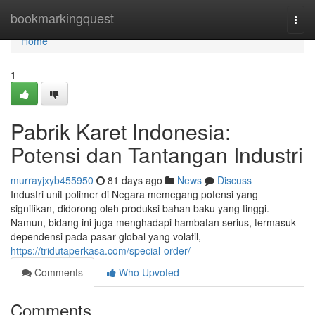
Home
bookmarkingquest
Togg
navi
Home
1
Pabrik Karet Indonesia:
Potensi dan Tantangan Industri
murrayjxyb455950
81 days ago
News
Discuss
Industri unit polimer di Negara memegang potensi yang
signifikan, didorong oleh produksi bahan baku yang tinggi.
Namun, bidang ini juga menghadapi hambatan serius, termasuk
dependensi pada pasar global yang volatil,
https://tridutaperkasa.com/special-order/
Comments
Who Upvoted
Comments