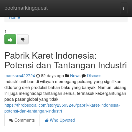
Home
bookmarkingquest
Togg
navi
Home
1
Pabrik Karet Indonesia:
Potensi dan Tantangan Industri
maeksxs422724
82 days ago
News
Discuss
Industri unit ban di wilayah memegang peluang yang signifikan,
didorong oleh produksi bahan baku yang banyak. Namun, bidang
ini juga menghadapi tantangan serius, termasuk kebergantungan
pada pasar global yang tidak
https://throbsocial.com/story23593246/pabrik-karet-indonesia-
potensi-dan-tantangan-industri
Comments
Who Upvoted