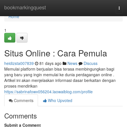
Home
bookmarkingquest
Togg
navi
Home
1
Situs Online : Cara Pemula
heidizsta007839
81 days ago
News
Discuss
Memulai platform berjualan bisa terasa membingungkan bagi
yang baru yang ingin memulai ke dunia perdagangan online .
Artikel ini akan menjelaskan informasi dasar berkaitan dengan
proses mendirikan
https://sabrinafowv056204.laowaiblog.com/profile
Comments
Who Upvoted
Comments
Submit a Comment