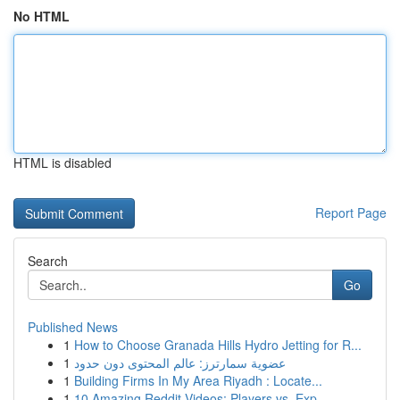
No HTML
HTML is disabled
Report Page
Search
Go
Published News
1
How to Choose Granada Hills Hydro Jetting for R...
1
عضوية سمارترز: عالم المحتوى دون حدود
1
Building Firms In My Area Riyadh : Locate...
1
10 Amazing Reddit Videos: Players vs. Exp...