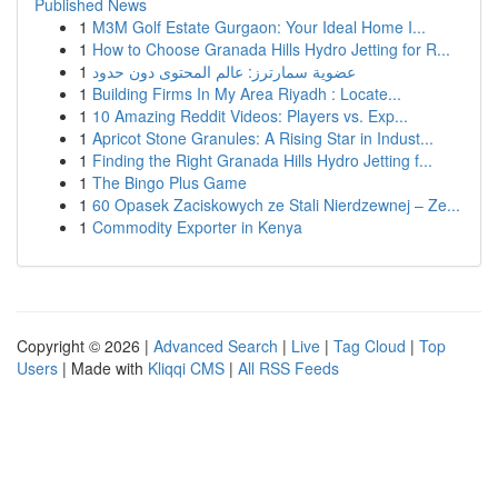
Published News
1
M3M Golf Estate Gurgaon: Your Ideal Home I...
1
How to Choose Granada Hills Hydro Jetting for R...
1
عضوية سمارترز: عالم المحتوى دون حدود
1
Building Firms In My Area Riyadh : Locate...
1
10 Amazing Reddit Videos: Players vs. Exp...
1
Apricot Stone Granules: A Rising Star in Indust...
1
Finding the Right Granada Hills Hydro Jetting f...
1
The Bingo Plus Game
1
60 Opasek Zaciskowych ze Stali Nierdzewnej – Ze...
1
Commodity Exporter in Kenya
Copyright © 2026 |
Advanced Search
|
Live
|
Tag Cloud
|
Top
Users
| Made with
Kliqqi CMS
|
All RSS Feeds