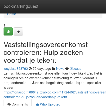
Home
bookmarkingquest
Home
1
Vaststellingsovereenkomst
controleren: Hulp zoeken
voordat je tekent
lucybkxe853792
79 days ago
News
Discuss
Een schikkingsovereenkomst opstellen kan ingewikkeld zijn. Het is
belangrijk om de overeenkomst nauwkeurig te lezen voordat u
erop ondertekent . Juridisch begeleiding zoeken bij een specialist
is zeer
https://jonasoqtj168642.izrablog.com/41724402/vaststellingsoveree
controleren-hulp-zoeken-voordat-je-tekent
Comments
Who Upvoted