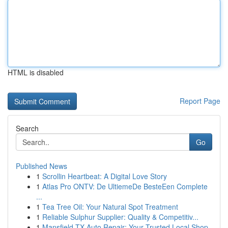
HTML is disabled
Report Page
Search
Go
Published News
1
Scrollin Heartbeat: A Digital Love Story
1
Atlas Pro ONTV: De UltiemeDe BesteEen Complete
...
1
Tea Tree Oil: Your Natural Spot Treatment
1
Reliable Sulphur Supplier: Quality & Competitiv...
1
Mansfield TX Auto Repair: Your Trusted Local Shop