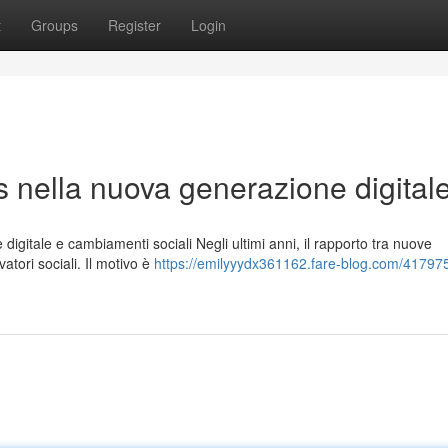
t
Groups
Register
Login
 nella nuova generazione digital
igitale e cambiamenti sociali Negli ultimi anni, il rapporto tra nuove
atori sociali. Il motivo è
https://emilyyydx361162.fare-blog.com/417975