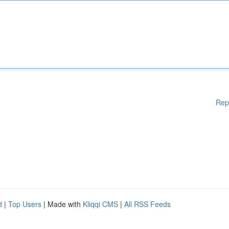
Rep
d
|
Top Users
| Made with
Kliqqi CMS
|
All RSS Feeds