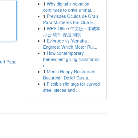
1
Why digital innovation
continues to drive unmat...
1
Previsões Óculos de Grau
Para Mulheres Em Que E...
1
WPS Office 中文版：零成本
办公 软件 深度 测试
1
Evinrude vs Yamaha
Engines: Which Motor Rul...
1
How contemporary
benevolent giving transforms
ort Page
r...
1
Meniu Happy Restaurant
București: Delicii Gusta...
1
Flexible rfid tags for curved
steel pieces and ...