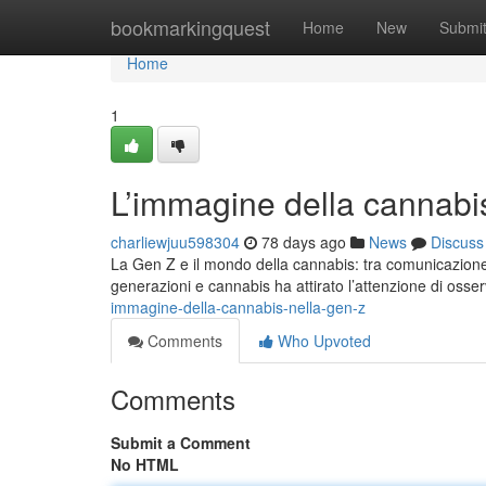
Home
bookmarkingquest
Home
New
Submi
Home
1
L’immagine della cannabis
charliewjuu598304
78 days ago
News
Discuss
La Gen Z e il mondo della cannabis: tra comunicazione d
generazioni e cannabis ha attirato l’attenzione di osserv
immagine-della-cannabis-nella-gen-z
Comments
Who Upvoted
Comments
Submit a Comment
No HTML