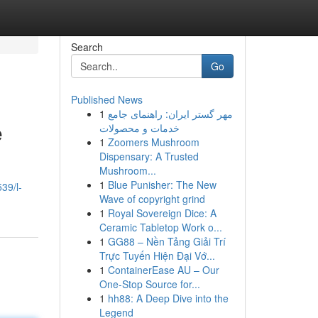
Search
Go
Published News
1
مهر گستر ایران: راهنمای جامع
e
خدمات و محصولات
1
Zoomers Mushroom
Dispensary: A Trusted
Mushroom...
1
Blue Punisher: The New
39/l-
Wave of copyright grind
1
Royal Sovereign Dice: A
Ceramic Tabletop Work o...
1
GG88 – Nền Tảng Giải Trí
Trực Tuyến Hiện Đại Vớ...
1
ContainerEase AU – Our
One-Stop Source for...
1
hh88: A Deep Dive into the
Legend