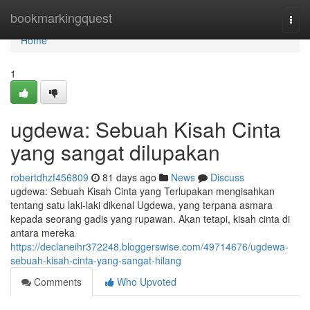
Home
bookmarkingquest
Togg
navi
Home
1
ugdewa: Sebuah Kisah Cinta
yang sangat dilupakan
robertdhzf456809
81 days ago
News
Discuss
ugdewa: Sebuah Kisah Cinta yang Terlupakan mengisahkan
tentang satu laki-laki dikenal Ugdewa, yang terpana asmara
kepada seorang gadis yang rupawan. Akan tetapi, kisah cinta di
antara mereka
https://declaneihr372248.bloggerswise.com/49714676/ugdewa-
sebuah-kisah-cinta-yang-sangat-hilang
Comments
Who Upvoted