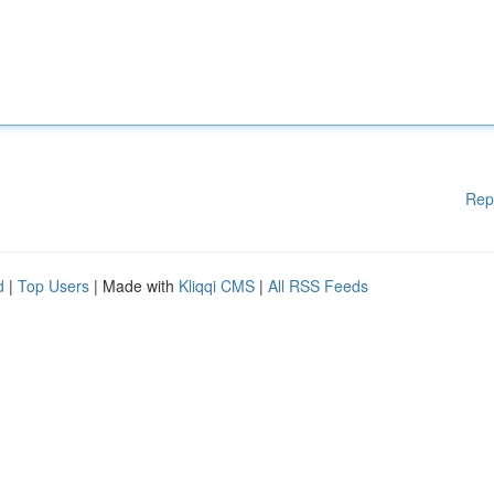
Rep
d
|
Top Users
| Made with
Kliqqi CMS
|
All RSS Feeds