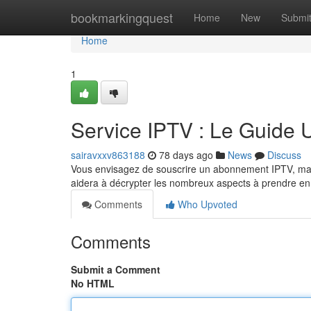
Home
bookmarkingquest
Home
New
Submi
Home
1
Service IPTV : Le Guide U
sairavxxv863188
78 days ago
News
Discuss
Vous envisagez de souscrire un abonnement IPTV, mais 
aidera à décrypter les nombreux aspects à prendre en
Comments
Who Upvoted
Comments
Submit a Comment
No HTML