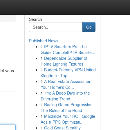
Search
Go
Published News
1
IPTV Smarters Pro : Le
Guide CompletIPTV Smarte...
1
Dependable Supplier of
Home Lighting Fixtures
1
Budget-Friendly VPN United
let vous
Kingdom : Top L...
1
A Real Estate Assessment:
Your Home's Co...
1
7m: A Deep Dive into the
Emerging Trend
1
Racing Game Progression:
The Rules of the Road
1
Maximize Your ROI: Google
Ads & PPC Optimizati...
1
Gold Coast Stealthy