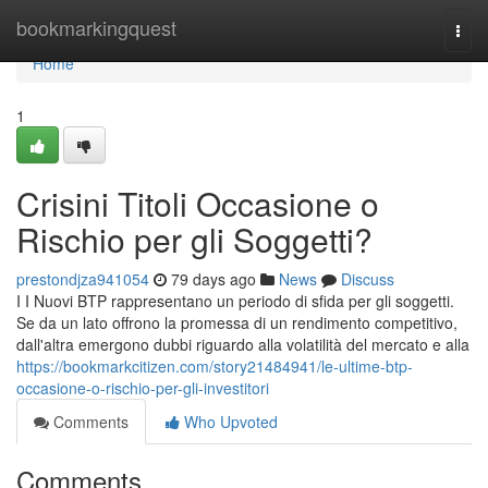
Home
bookmarkingquest
Togg
navi
Home
1
Crisini Titoli Occasione o
Rischio per gli Soggetti?
prestondjza941054
79 days ago
News
Discuss
I I Nuovi BTP rappresentano un periodo di sfida per gli soggetti.
Se da un lato offrono la promessa di un rendimento competitivo,
dall'altra emergono dubbi riguardo alla volatilità del mercato e alla
https://bookmarkcitizen.com/story21484941/le-ultime-btp-
occasione-o-rischio-per-gli-investitori
Comments
Who Upvoted
Comments