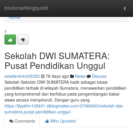
Home
bookmarkingquest
Togg
navi
Home
1
Sekolah DWI SUMATERA:
Pusat Pendidikan Unggul
estellenkvh435352
78 days ago
News
Discuss
Sekolah Sekolah DWI SUMATERA hadir sebagai lokasi
pendidikan terbaik di wilayah Sumatera, menawarkan pendidikan
yang komprehensif dan berfokus pada pengembangan bakat
siswa secara menyeluruh. Dengan guru yang
https://lilypkfm105631.idblogmaker.com/37966802/sekolah-dwi-
sumatera-pusat-pendidikan-unggul
Comments
Who Upvoted