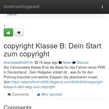
Home
bookmarkingquest
Togg
navi
Home
1
copyright Klasse B: Dein Start
zum copyright
shaniaqwdh260181
78 days ago
News
Discuss
Der Fahrausweis Klasse B ist die Basis für das Fahren eines PKW
in Deutschland . Dein Ratgeber erklärt dir , was ihr für den
Prüfung brauchst und welche Etappen Sie absolvieren musst.
Vom
https://adamvfhv414055.blogerus.com/63304200/copyright-
klasse-b-dein-weg-zum-copyright
Comments
Who Upvoted
Comments