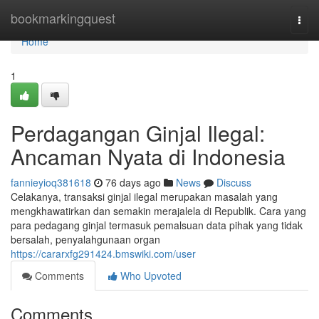
Home
bookmarkingquest
Togg
navi
Home
1
Perdagangan Ginjal Ilegal:
Ancaman Nyata di Indonesia
fannieyioq381618
76 days ago
News
Discuss
Celakanya, transaksi ginjal ilegal merupakan masalah yang
mengkhawatirkan dan semakin merajalela di Republik. Cara yang
para pedagang ginjal termasuk pemalsuan data pihak yang tidak
bersalah, penyalahgunaan organ
https://cararxfg291424.bmswiki.com/user
Comments
Who Upvoted
Comments