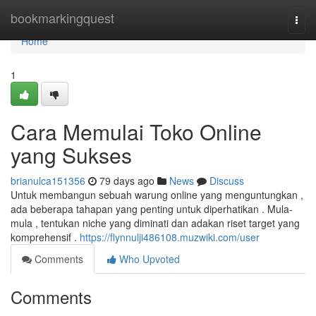
Home
bookmarkingquest
Togg
navi
Home
1
Cara Memulai Toko Online
yang Sukses
brianulca151356
79 days ago
News
Discuss
Untuk membangun sebuah warung online yang menguntungkan ,
ada beberapa tahapan yang penting untuk diperhatikan . Mula-
mula , tentukan niche yang diminati dan adakan riset target yang
komprehensif .
https://flynnulji486108.muzwiki.com/user
Comments
Who Upvoted
Comments