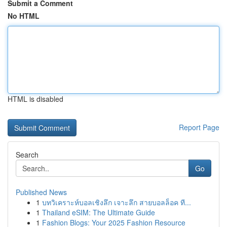
Submit a Comment
No HTML
HTML is disabled
Report Page
Search
Go
Published News
1
บทวิเคราะห์บอลเชิงลึก เจาะลึก สายบอลล็อค ที...
1
Thailand eSIM: The Ultimate Guide
1
Fashion Blogs: Your 2025 Fashion Resource