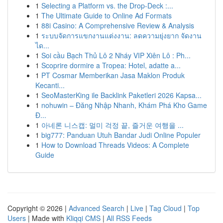
1
Selecting a Platform vs. the Drop-Deck :...
1
The Ultimate Guide to Online Ad Formats
1
88i Casino: A Comprehensive Review & Analysis
1
ระบบจัดการแขกงานแต่งงาน: ลดความยุ่งยาก จัดงาน
ได...
1
Soi cầu Bạch Thủ Lô 2 Nháy VIP Xiên Lô : Ph...
1
Scoprire dormire a Tropea: Hotel, adatte a...
1
PT Cosmar Memberikan Jasa Maklon Produk
Kecanti...
1
SeoMasterKing ile Backlink Paketleri 2026 Kapsa...
1
nohuwin – Đăng Nhập Nhanh, Khám Phá Kho Game
Đ...
1
아네론 니스캡: 멀미 걱정 끝, 즐거운 여행을 ...
1
big777: Panduan Utuh Bandar Judi Online Populer
1
How to Download Threads Videos: A Complete
Guide
Copyright © 2026 |
Advanced Search
|
Live
|
Tag Cloud
|
Top
Users
| Made with
Kliqqi CMS
|
All RSS Feeds