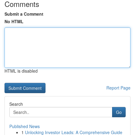
Comments
Submit a Comment
No HTML
HTML is disabled
Report Page
Search
Go
Published News
1
Unlocking Investor Leads: A Comprehensive Guide