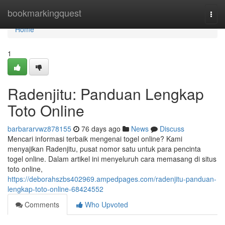
Home
bookmarkingquest
Togg
navi
Home
1
Radenjitu: Panduan Lengkap
Toto Online
barbararvwz878155
76 days ago
News
Discuss
Mencari informasi terbaik mengenai togel online? Kami
menyajikan Radenjitu, pusat nomor satu untuk para pencinta
togel online. Dalam artikel ini menyeluruh cara memasang di situs
toto online,
https://deborahszbs402969.ampedpages.com/radenjitu-panduan-
lengkap-toto-online-68424552
Comments
Who Upvoted