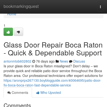
Home
bookmarkingquest
Togg
navi
Home
1
Glass Door Repair Boca Raton
- Quick & Dependable Support
antonmtob602802
76 days ago
News
Discuss
Is your glass door in Boca Raton misaligned? Don't delay – we
provide quick and reliable patio door service throughout the Boca
Raton area. Our professional technicians offer expert solutions for
https://aronprpx267130.boyblogguide.com/40064695/patio-door-
fix-boca-boca-raton-fast-dependable-service
Comments
Who Upvoted
Comments