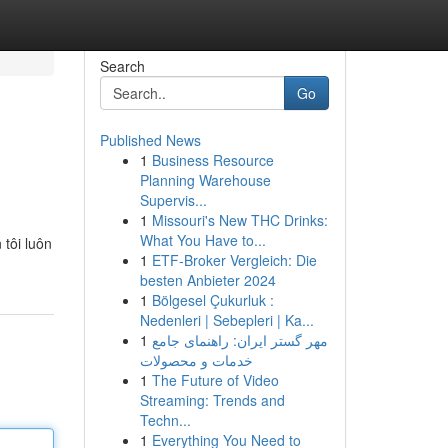
Search
Go
Published News
1
Business Resource
Planning Warehouse
Supervis...
1
Missouri's New THC Drinks:
What You Have to...
tôi luôn
1
ETF-Broker Vergleich: Die
besten Anbieter 2024
1
Bölgesel Çukurluk :
Nedenleri | Sebepleri | Ka...
1
مهر گستر ایران: راهنمای جامع
خدمات و محصولات
1
The Future of Video
Streaming: Trends and
Techn...
1
Everything You Need to