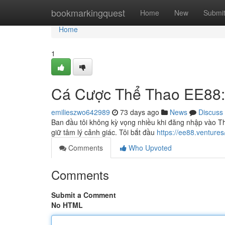
Home
bookmarkingquest
Home
New
Submi
Home
1
Cá Cược Thể Thao EE88
emilieszwo642989
73 days ago
News
Discuss
Ban đầu tôi không kỳ vọng nhiều khi đăng nhập vào Th
giữ tâm lý cảnh giác. Tôi bắt đầu
https://ee88.ventures
Comments
Who Upvoted
Comments
Submit a Comment
No HTML