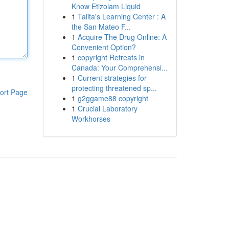
Know Etizolam Liquid
1
Talita's Learning Center : A
the San Mateo F...
1
Acquire The Drug Online: A
Convenient Option?
1
copyright Retreats in
Canada: Your Comprehensi...
1
Current strategies for
protecting threatened sp...
ort Page
1
g2ggame88 copyright
1
Crucial Laboratory
Workhorses