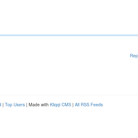
Rep
d
|
Top Users
| Made with
Kliqqi CMS
|
All RSS Feeds