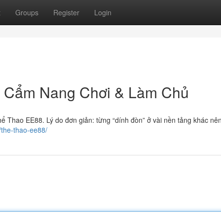
t
Groups
Register
Login
: Cẩm Nang Chơi & Làm Chủ
ể Thao EE88. Lý do đơn giản: từng “dính đòn” ở vài nền tảng khác nên 
/the-thao-ee88/