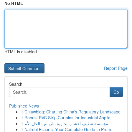
No HTML
HTML is disabled
Report Page
Search
Go
Published News
1
Cnlawblog: Charting China's Regulatory Landscape
1
Robust PVC Strip Curtains for Industrial Applic...
1
مؤسسة تنظيف أعشاب بخارية بالرياض: الحل الأم...
1
Nairobi Escorts: Your Complete Guide to Prem...