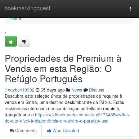
Home
bookmarkingquest
Togg
navi
Home
1
Propriedades de Premium à
Venda em esta Região: O
Refúgio Português
jimqybc419992
65 days ago
News
Discuss
Descubra este seleção única de propriedades de requinte à
venda em Sintra, uma destino deslumbrante da Pátria. Estas
residências oferecem um combinação perfeita de requinte,
tranquilidade e
https://wildbookmarks.com/story21764354/villas-
de-alto-nível-à-disponência-em-sintra-o-paraíso-luso
Comments
Who Upvoted