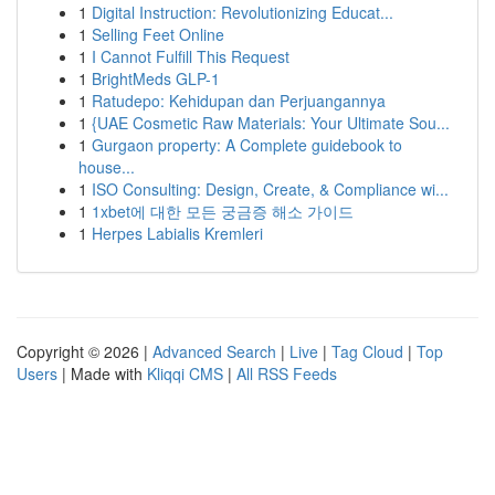
1
Digital Instruction: Revolutionizing Educat...
1
Selling Feet Online
1
I Cannot Fulfill This Request
1
BrightMeds GLP-1
1
Ratudepo: Kehidupan dan Perjuangannya
1
{UAE Cosmetic Raw Materials: Your Ultimate Sou...
1
Gurgaon property: A Complete guidebook to
house...
1
ISO Consulting: Design, Create, & Compliance wi...
1
1xbet에 대한 모든 궁금증 해소 가이드
1
Herpes Labialis Kremleri
Copyright © 2026 |
Advanced Search
|
Live
|
Tag Cloud
|
Top
Users
| Made with
Kliqqi CMS
|
All RSS Feeds