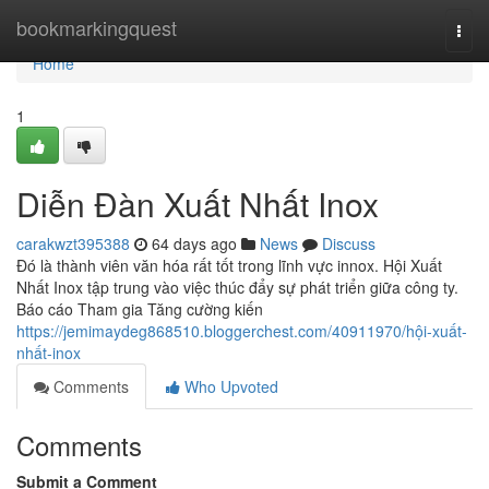
Home
bookmarkingquest
Togg
navi
Home
1
Diễn Đàn Xuất Nhất Inox
carakwzt395388
64 days ago
News
Discuss
Đó là thành viên văn hóa rất tốt trong lĩnh vực innox. Hội Xuất
Nhất Inox tập trung vào việc thúc đẩy sự phát triển giữa công ty.
Báo cáo Tham gia Tăng cường kiến
https://jemimaydeg868510.bloggerchest.com/40911970/hội-xuất-
nhất-inox
Comments
Who Upvoted
Comments
Submit a Comment