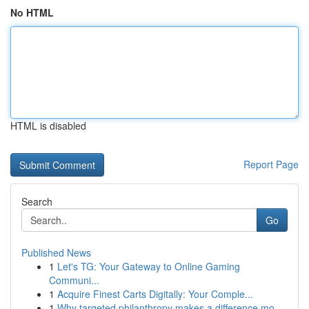
No HTML
HTML is disabled
Report Page
Search
Go
Published News
1
Let's TG: Your Gateway to Online Gaming
Communi...
1
Acquire Finest Carts Digitally: Your Comple...
1
Why targeted philanthropy makes a difference mo...