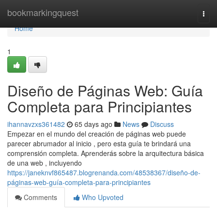
Home
bookmarkingquest
Togg
navi
Home
1
Diseño de Páginas Web: Guía
Completa para Principiantes
ihannavzxs361482
65 days ago
News
Discuss
Empezar en el mundo del creación de páginas web puede
parecer abrumador al inicio , pero esta guía te brindará una
comprensión completa. Aprenderás sobre la arquitectura básica
de una web , incluyendo
https://janeknvf865487.blogrenanda.com/48538367/diseño-de-
páginas-web-guía-completa-para-principiantes
Comments
Who Upvoted