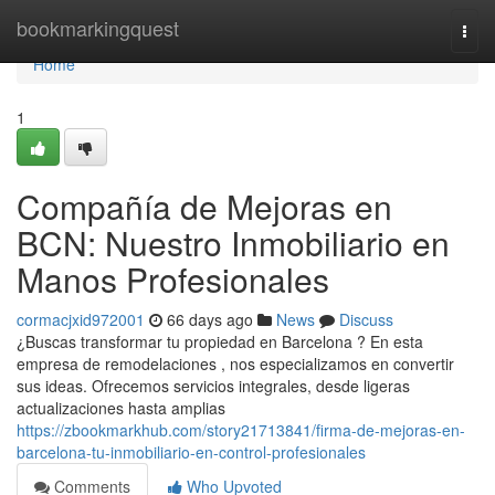
Home
bookmarkingquest
Togg
navi
Home
1
Compañía de Mejoras en
BCN: Nuestro Inmobiliario en
Manos Profesionales
cormacjxid972001
66 days ago
News
Discuss
¿Buscas transformar tu propiedad en Barcelona ? En esta
empresa de remodelaciones , nos especializamos en convertir
sus ideas. Ofrecemos servicios integrales, desde ligeras
actualizaciones hasta amplias
https://zbookmarkhub.com/story21713841/firma-de-mejoras-en-
barcelona-tu-inmobiliario-en-control-profesionales
Comments
Who Upvoted