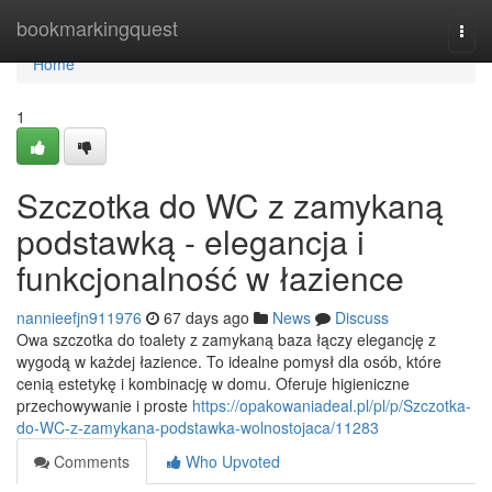
Home
bookmarkingquest
Togg
navi
Home
1
Szczotka do WC z zamykaną
podstawką - elegancja i
funkcjonalność w łazience
nannieefjn911976
67 days ago
News
Discuss
Owa szczotka do toalety z zamykaną baza łączy elegancję z
wygodą w każdej łazience. To idealne pomysł dla osób, które
cenią estetykę i kombinację w domu. Oferuje higieniczne
przechowywanie i proste
https://opakowaniadeal.pl/pl/p/Szczotka-
do-WC-z-zamykana-podstawka-wolnostojaca/11283
Comments
Who Upvoted