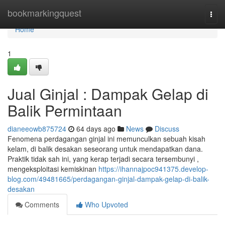
Home
bookmarkingquest
Togg
navi
Home
1
Jual Ginjal : Dampak Gelap di
Balik Permintaan
dianeeowb875724
64 days ago
News
Discuss
Fenomena perdagangan ginjal ini memunculkan sebuah kisah
kelam, di balik desakan seseorang untuk mendapatkan dana.
Praktik tidak sah ini, yang kerap terjadi secara tersembunyi ,
mengeksploitasi kemiskinan
https://ihannajpoc941375.develop-
blog.com/49481665/perdagangan-ginjal-dampak-gelap-di-balik-
desakan
Comments
Who Upvoted