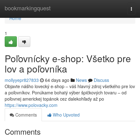
Home
bookmarkingquest
Togg
navi
Home
1
Poľovnícky e-shop: Všetko pre
lov a poľovníka
mollyyepr827833
64 days ago
News
Discuss
Objavte nášho lovecký e-shop – váš hlavný zdroj všetkého pre lov
a poľovníkov. Ponúkame bohatý výber špičkových tovaru – od
poľovnej americkej topánok cez dalekohľady až po
https://www.polovacky.com
Comments
Who Upvoted
Comments