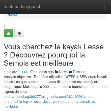
Home
bookmarkingquest
Togg
navi
Home
1
Vous cherchez le kayak Lesse
? Découvrez pourquoi la
Semois est meilleure
craigxqzj261413
62 days ago
News
Discuss
Analyse objective · Données officielles IWEPS & SPW 2026 Kayak
Lesse : ce que personne ne vous dit La Lesse est une rivière
magnifique. Mais depuis 2001, son modèle touristique montre des
signes de crise
https://theoqbsg390377.blogolenta.com/38319296/vous-
cherchez-le-kayak-lesse-découvrez-pourquoi-la-semois-est-
meilleure