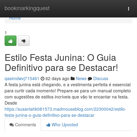
Home
bookmarkingquest
Togg
navi
Home
1
Estilo Festa Junina: O Guia
Definitivo para se Destacar!
qasimdwvj715461
62 days ago
News
Discuss
A festa junina está chegando, e a vestimenta perfeita é essencial
para curtir cada momento! Prepare-se para um manual completo
com sugestões de estilos incríveis que vão te encantar na festa.
Desde
https://susanlahk081573.madmouseblog.com/22300042/estilo-
festa-junina-o-guia-definitivo-para-se-destacar
Comments
Who Upvoted