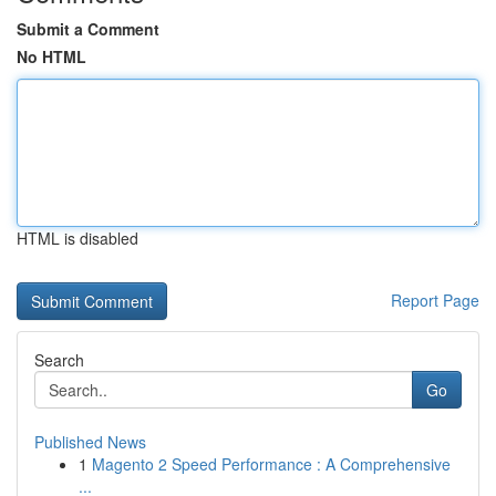
Submit a Comment
No HTML
HTML is disabled
Report Page
Search
Go
Published News
1
Magento 2 Speed Performance : A Comprehensive
...